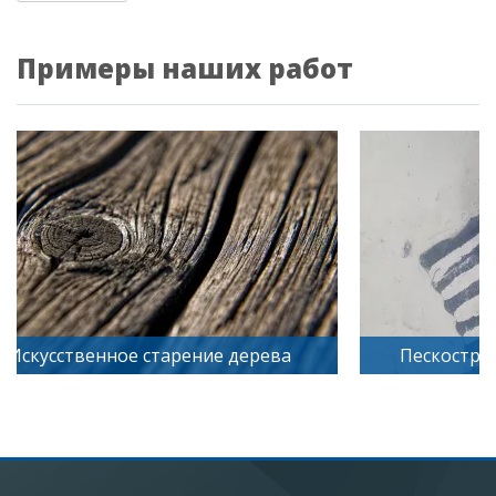
Примеры наших работ
Искусственное старение дерева
Пескостру