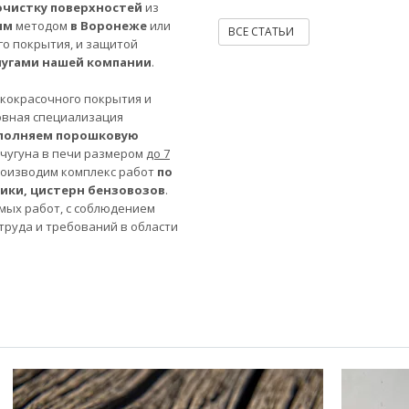
очистку поверхностей
из
ым
методом
в Воронеже
или
ВСЕ СТАТЬИ
го покрытия, и защитой
лугами нашей компании
.
акокрасочного покрытия и
овная специализация
полняем порошковую
 чугуна в печи размером
до 7
роизводим комплекс работ
по
ники, цистерн бензовозов
.
мых работ, с соблюдением
труда и требований в области