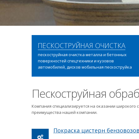
ПЕСКОСТРУЙНАЯ ОЧИСТКА
пескоструйная очистка металла и бетонных
поверхностей спецтехники и кузовов
автомобилей, дисков мобильная пескоструйка
Пескоструйная обраб
Компания специализируется на оказании широкого с
преимущества нашей компании.
Покраска цистерн бензовозо