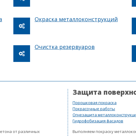
а
Окраска металлоконструкций
Очистка резервуаров
Защита поверхн
Порошковая покраска
Покрасочные работы
Огнезащита металлоконструкц
Гидрофобизация фасадов
бетона от различных
Выполняем покраску металлок