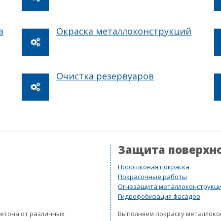
а
Окраска металлоконструкций
Очистка резервуаров
Защита поверхн
Порошковая покраска
Покрасочные работы
Огнезащита металлоконструкц
Гидрофобизация фасадов
бетона от различных
Выполняем покраску металлок