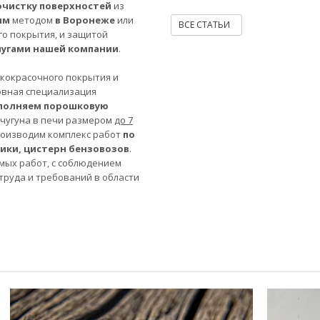
очистку поверхностей
из
ым
методом
в Воронеже
или
ВСЕ СТАТЬИ
го покрытия, и защитой
лугами нашей компании
.
акокрасочного покрытия и
овная специализация
полняем порошковую
 чугуна в печи размером
до 7
роизводим комплекс работ
по
ники, цистерн бензовозов
.
мых работ, с соблюдением
труда и требований в области