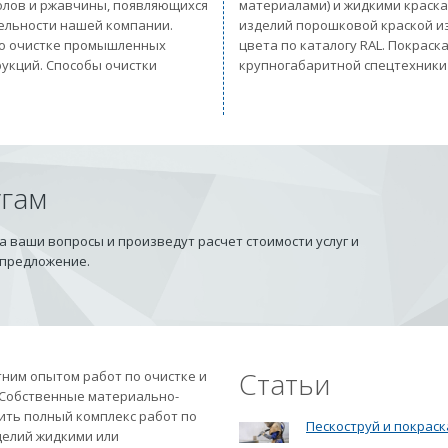
солов и ржавчины, появляющихся
материалами) и жидкими краск
тельности нашей компании.
изделий порошковой краской из
 по очистке промышленных
цвета по каталогу RAL. Покрас
рукций. Способы очистки
крупногабаритной спецтехники
угам
 ваши вопросы и произведут расчет стоимости услуг и
 предложение.
Статьи
ним опытом работ по очистке и
 Собственные материально-
ить полный комплекс работ по
Пескоструй и покраск
делий жидкими или