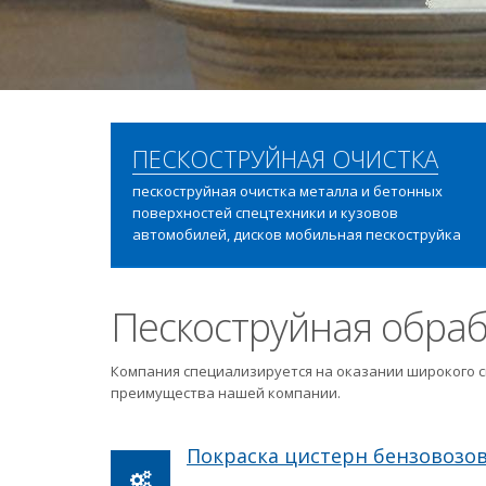
ПЕСКОСТРУЙНАЯ ОЧИСТКА
пескоструйная очистка металла и бетонных
поверхностей спецтехники и кузовов
автомобилей, дисков мобильная пескоструйка
Пескоструйная обраб
Компания специализируется на оказании широкого с
преимущества нашей компании.
Покраска цистерн бензовозо