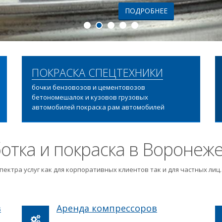
ПОДРОБНЕЕ
ПОКРАСКА СПЕЦТЕХНИКИ
бочки бензовозов и цементовозов
бетономешалок и кузовов грузовых
автомобилей покраска рам автомобилей
отка и покраска в Воронеж
пектра услуг как для корпоративных клиентов так и для частных ли
в
Аренда компрессоров