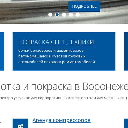
ПОДРОБНЕЕ
ПОКРАСКА СПЕЦТЕХНИКИ
бочки бензовозов и цементовозов
бетономешалок и кузовов грузовых
автомобилей покраска рам автомобилей
отка и покраска в Воронеж
пектра услуг как для корпоративных клиентов так и для частных ли
в
Аренда компрессоров