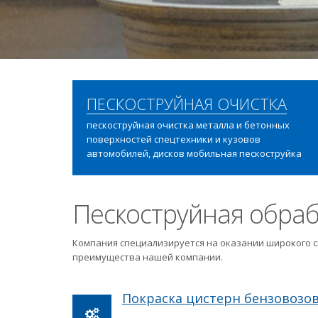
ПЕСКОСТРУЙНАЯ ОЧИСТКА
пескоструйная очистка металла и бетонных
поверхностей спецтехники и кузовов
автомобилей, дисков мобильная пескоструйка
Пескоструйная обраб
Компания специализируется на оказании широкого с
преимущества нашей компании.
Покраска цистерн бензовозо