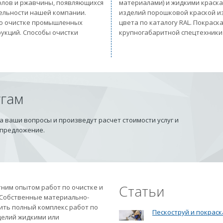
солов и ржавчины, появляющихся
материалами) и жидкими краск
тельности нашей компании.
изделий порошковой краской из
 по очистке промышленных
цвета по каталогу RAL. Покрас
рукций. Способы очистки
крупногабаритной спецтехники
угам
 ваши вопросы и произведут расчет стоимости услуг и
 предложение.
Статьи
ним опытом работ по очистке и
 Собственные материально-
ить полный комплекс работ по
Пескоструй и покраск
делий жидкими или