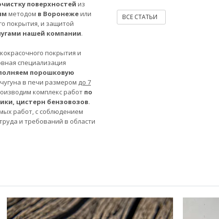
очистку поверхностей
из
ым
методом
в Воронеже
или
ВСЕ СТАТЬИ
го покрытия, и защитой
лугами нашей компании
.
акокрасочного покрытия и
овная специализация
полняем порошковую
 чугуна в печи размером
до 7
роизводим комплекс работ
по
ники, цистерн бензовозов
.
мых работ, с соблюдением
труда и требований в области