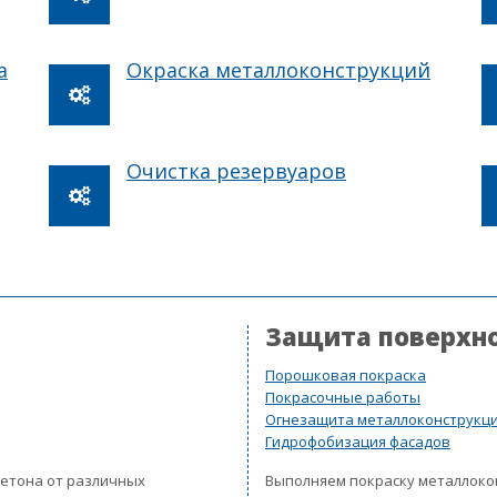
а
Окраска металлоконструкций
Очистка резервуаров
Защита поверхн
Порошковая покраска
Покрасочные работы
Огнезащита металлоконструкц
Гидрофобизация фасадов
бетона от различных
Выполняем покраску металлок