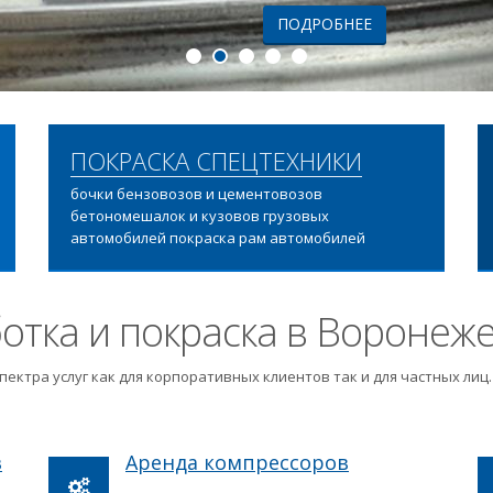
ПОДРОБНЕЕ
ПОКРАСКА СПЕЦТЕХНИКИ
бочки бензовозов и цементовозов
бетономешалок и кузовов грузовых
автомобилей покраска рам автомобилей
отка и покраска в Воронеж
пектра услуг как для корпоративных клиентов так и для частных ли
в
Аренда компрессоров