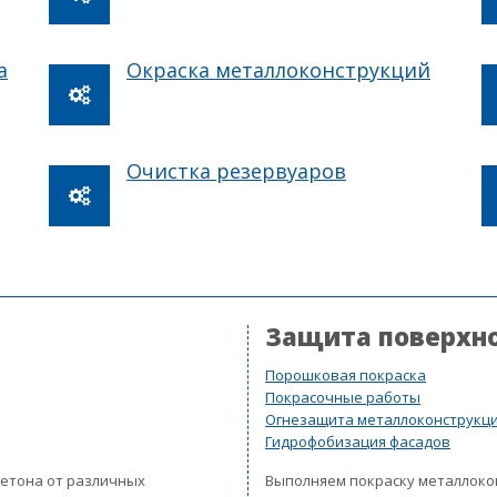
а
Окраска металлоконструкций
Очистка резервуаров
Защита поверхн
Порошковая покраска
Покрасочные работы
Огнезащита металлоконструкц
Гидрофобизация фасадов
бетона от различных
Выполняем покраску металлок