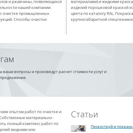
солов и ржавчины, появляющихся
материалами) и жидкими краск
тельности нашей компании.
изделий порошковой краской из
 по очистке промышленных
цвета по каталогу RAL. Покрас
рукций. Способы очистки
крупногабаритной спецтехники
угам
 ваши вопросы и произведут расчет стоимости услуг и
 предложение.
Статьи
ним опытом работ по очистке и
 Собственные материально-
ить полный комплекс работ по
Пескоструй и покраск
делий жидкими или