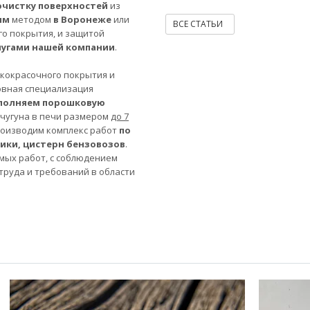
очистку поверхностей
из
ым
методом
в Воронеже
или
ВСЕ СТАТЬИ
го покрытия, и защитой
лугами нашей компании
.
акокрасочного покрытия и
овная специализация
полняем порошковую
 чугуна в печи размером
до 7
роизводим комплекс работ
по
ники, цистерн бензовозов
.
мых работ, с соблюдением
труда и требований в области