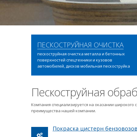
ПЕСКОСТРУЙНАЯ ОЧИСТКА
пескоструйная очистка металла и бетонных
поверхностей спецтехники и кузовов
автомобилей, дисков мобильная пескоструйка
Пескоструйная обраб
Компания специализируется на оказании широкого с
преимущества нашей компании.
Покраска цистерн бензовозо