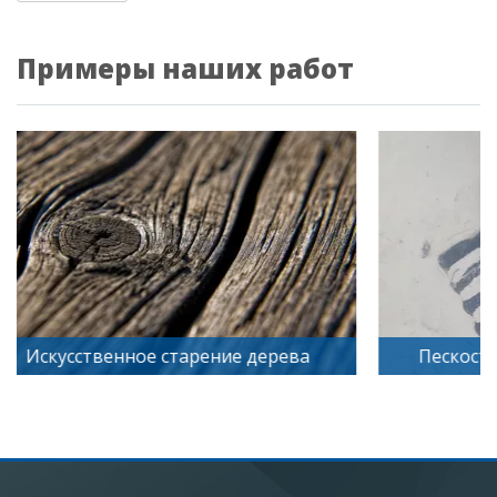
Примеры наших работ
Искусственное старение дерева
Пескостру