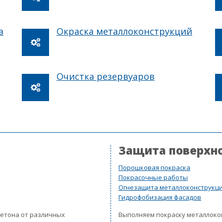
а
Окраска металлоконструкций
Очистка резервуаров
Защита поверхн
Порошковая покраска
Покрасочные работы
Огнезащита металлоконструкц
Гидрофобизация фасадов
бетона от различных
Выполняем покраску металлок