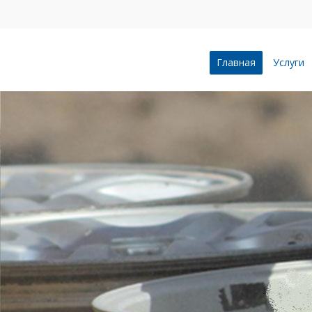
Главная
Услуги
ПЕСКОСТРУ
ВОРОНЕЖЕ
Профессионально и качес
пескоструйной очистке л
бетонные сооружения, п
зданий, индустриальные 