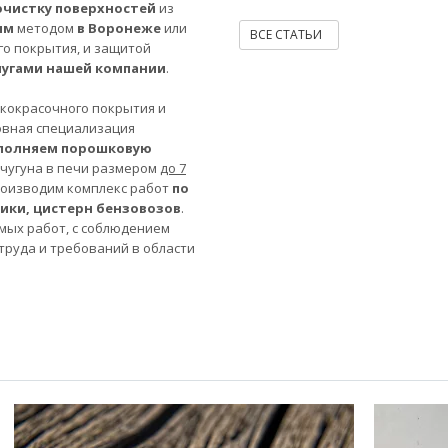
очистку поверхностей
из
ым
методом
в Воронеже
или
ВСЕ СТАТЬИ
го покрытия, и защитой
лугами нашей компании
.
акокрасочного покрытия и
овная специализация
полняем порошковую
 чугуна в печи размером
до 7
роизводим комплекс работ
по
ники, цистерн бензовозов
.
мых работ, с соблюдением
труда и требований в области