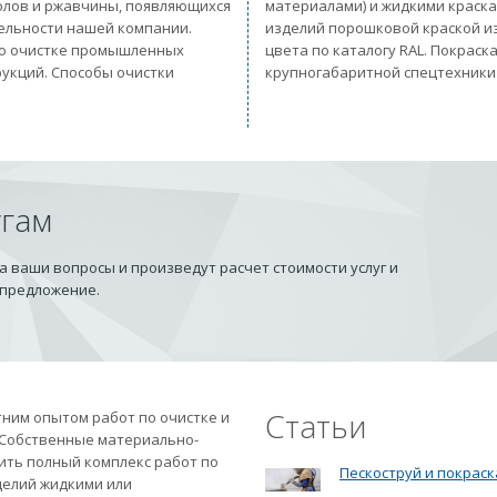
солов и ржавчины, появляющихся
материалами) и жидкими краск
тельности нашей компании.
изделий порошковой краской из
 по очистке промышленных
цвета по каталогу RAL. Покрас
рукций. Способы очистки
крупногабаритной спецтехники
угам
 ваши вопросы и произведут расчет стоимости услуг и
 предложение.
Статьи
ним опытом работ по очистке и
 Собственные материально-
ить полный комплекс работ по
Пескоструй и покраск
делий жидкими или