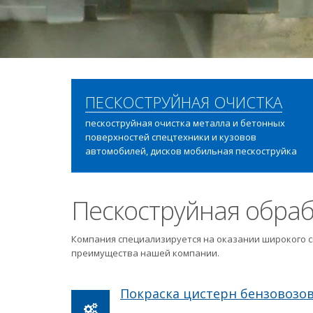
ПЕСКОСТРУЙНАЯ ОЧИСТКА
пескоструйная очистка металла и бетонных
поверхностей спецтехники и кузовов
автомобилей, дисков мобильная пескоструйка
Пескоструйная обраб
Компания специализируется на оказании широкого с
преимущества нашей компании.
Покраска цистерн бензовозо