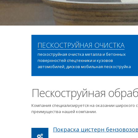
ПЕСКОСТРУЙНАЯ ОЧИСТКА
пескоструйная очистка металла и бетонных
поверхностей спецтехники и кузовов
автомобилей, дисков мобильная пескоструйка
Пескоструйная обраб
Компания специализируется на оказании широкого с
преимущества нашей компании.
Покраска цистерн бензовозо