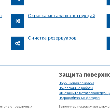
а
Окраска металлоконструкций
Очистка резервуаров
Защита поверхн
Порошковая покраска
Покрасочные работы
Огнезащита металлоконструкц
Гидрофобизация фасадов
бетона от различных
Выполняем покраску металлок