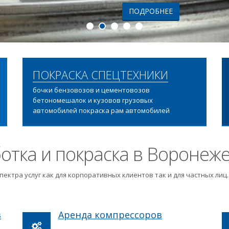
ПОДРОБНЕЕ
ПОКРАСКА СПЕЦТЕХНИКИ
бочки бензовозов и цементовозов
бетономешалок и кузовов грузовых
автомобилей покраска рам автомобилей
отка и покраска в Воронеж
пектра услуг как для корпоративных клиентов так и для частных ли
в
Аренда компрессоров