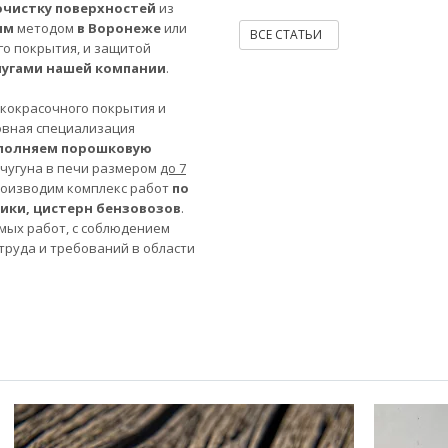
очистку поверхностей
из
ым
методом
в Воронеже
или
ВСЕ СТАТЬИ
го покрытия, и защитой
лугами нашей компании
.
акокрасочного покрытия и
овная специализация
полняем порошковую
 чугуна в печи размером
до 7
роизводим комплекс работ
по
ники, цистерн бензовозов
.
мых работ, с соблюдением
труда и требований в области