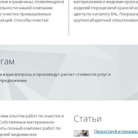
солов и ржавчины, появляющихся
материалами) и жидкими краск
тельности нашей компании.
изделий порошковой краской из
 по очистке промышленных
цвета по каталогу RAL. Покрас
рукций. Способы очистки
крупногабаритной спецтехники
угам
 ваши вопросы и произведут расчет стоимости услуг и
 предложение.
Статьи
ним опытом работ по очистке и
 Собственные материально-
ить полный комплекс работ по
Пескоструй и покраск
делий жидкими или