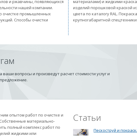
солов и ржавчины, появляющихся
материалами) и жидкими краск
тельности нашей компании.
изделий порошковой краской из
 по очистке промышленных
цвета по каталогу RAL. Покрас
рукций. Способы очистки
крупногабаритной спецтехники
угам
 ваши вопросы и произведут расчет стоимости услуг и
 предложение.
Статьи
ним опытом работ по очистке и
 Собственные материально-
ить полный комплекс работ по
Пескоструй и покраск
делий жидкими или