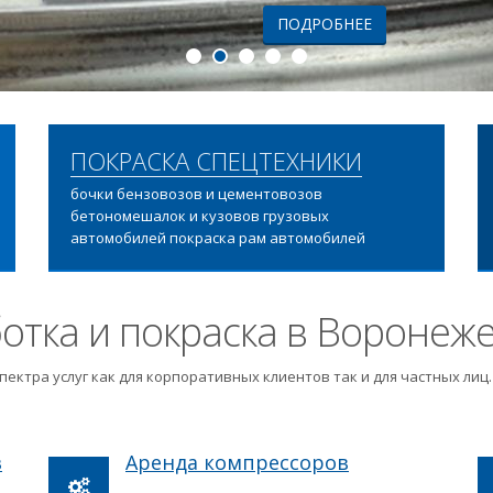
ПОДРОБНЕЕ
ПОКРАСКА СПЕЦТЕХНИКИ
бочки бензовозов и цементовозов
бетономешалок и кузовов грузовых
автомобилей покраска рам автомобилей
отка и покраска в Воронеж
пектра услуг как для корпоративных клиентов так и для частных ли
в
Аренда компрессоров