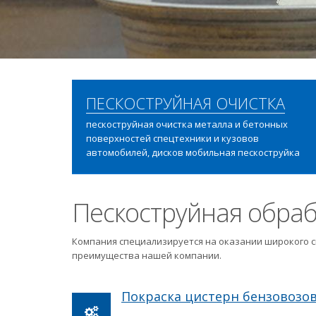
ПЕСКОСТРУЙНАЯ ОЧИСТКА
пескоструйная очистка металла и бетонных
поверхностей спецтехники и кузовов
автомобилей, дисков мобильная пескоструйка
Пескоструйная обраб
Компания специализируется на оказании широкого с
преимущества нашей компании.
Покраска цистерн бензовозо