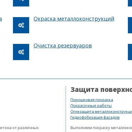
а
Окраска металлоконструкций
Очистка резервуаров
Защита поверхн
Порошковая покраска
Покрасочные работы
Огнезащита металлоконструкц
Гидрофобизация фасадов
бетона от различных
Выполняем покраску металлок