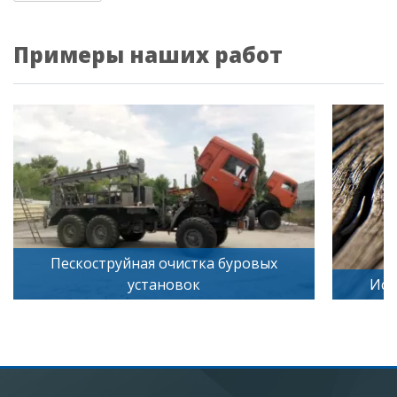
Примеры наших работ
чистка буровых
овок
Искусственное старение де