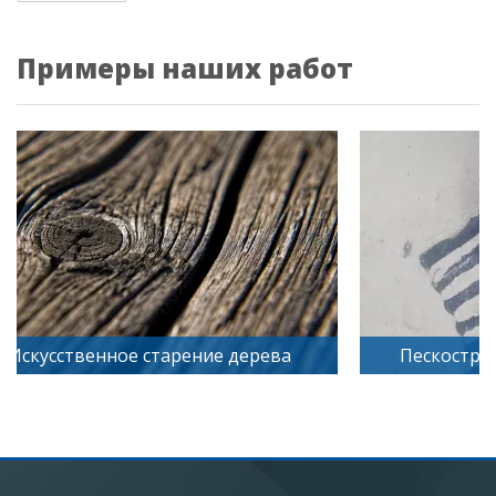
Примеры наших работ
Искусственное старение дерева
Пескостру