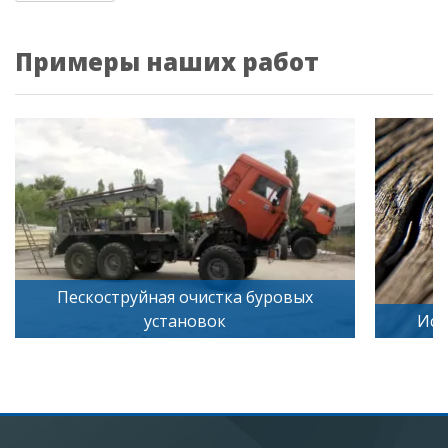
Примеры наших работ
чистка буровых
овок
Искусственное старение де