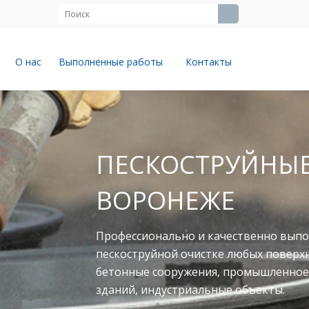
О нас
Выполненные работы
Контакты
ЙНЫЕ РАБОТЫ В
твенно выполняем работы по
юбых поверхностей: металлоконструкции,
ромышленное оборудование, фасады
объекты.