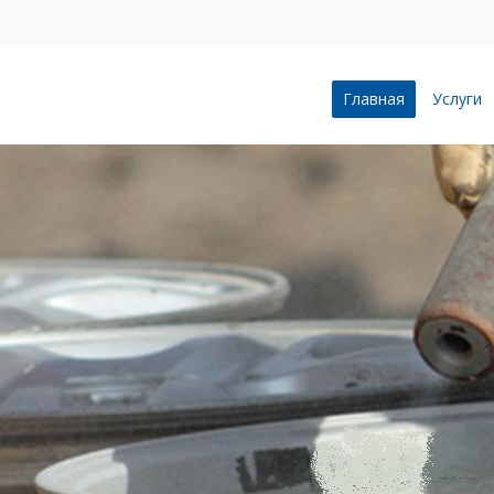
Главная
Услуги
ПЕСКОСТРУ
ВОРОНЕЖЕ
Профессионально и качес
пескоструйной очистке л
бетонные сооружения, п
зданий, индустриальные 