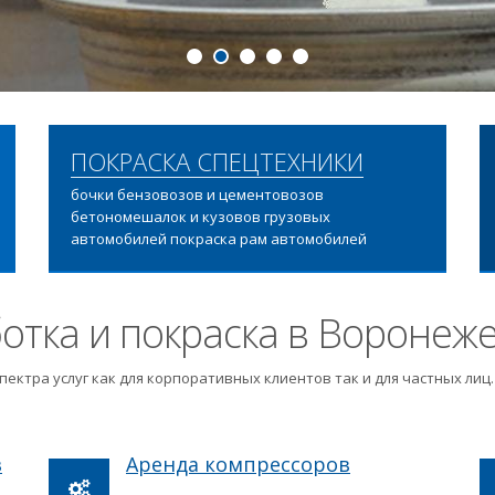
ПОДРОБНЕЕ
ПОКРАСКА СПЕЦТЕХНИКИ
бочки бензовозов и цементовозов
бетономешалок и кузовов грузовых
автомобилей покраска рам автомобилей
отка и покраска в Воронеж
пектра услуг как для корпоративных клиентов так и для частных ли
в
Аренда компрессоров