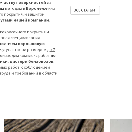
очистку поверхностей
из
ым
методом
в Воронеже
или
ВСЕ СТАТЬИ
го покрытия, и защитой
лугами нашей компании
.
акокрасочного покрытия и
овная специализация
полняем порошковую
 чугуна в печи размером
до 7
роизводим комплекс работ
по
ники, цистерн бензовозов
.
мых работ, с соблюдением
труда и требований в области