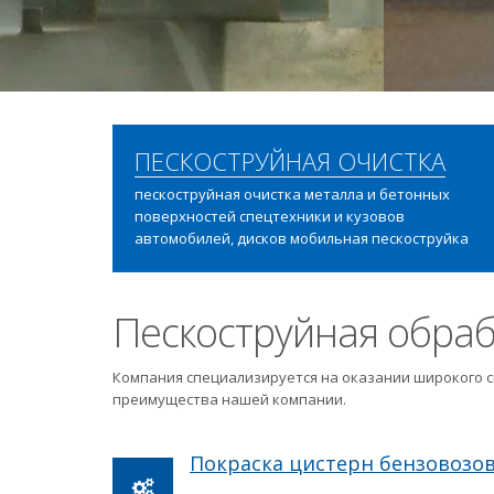
ПЕСКОСТРУЙНАЯ ОЧИСТКА
пескоструйная очистка металла и бетонных
поверхностей спецтехники и кузовов
автомобилей, дисков мобильная пескоструйка
Пескоструйная обраб
Компания специализируется на оказании широкого с
преимущества нашей компании.
Покраска цистерн бензовозо