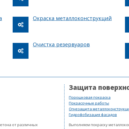
а
Окраска металлоконструкций
Очистка резервуаров
Защита поверхн
Порошковая покраска
Покрасочные работы
Огнезащита металлоконструкц
Гидрофобизация фасадов
бетона от различных
Выполняем покраску металлок