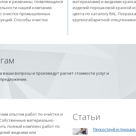
солов и ржавчины, появляющихся
материалами) и жидкими краск
тельности нашей компании.
изделий порошковой краской из
 по очистке промышленных
цвета по каталогу RAL. Покрас
рукций. Способы очистки
крупногабаритной спецтехники
угам
 ваши вопросы и произведут расчет стоимости услуг и
 предложение.
Статьи
ним опытом работ по очистке и
 Собственные материально-
ить полный комплекс работ по
Пескоструй и покраск
делий жидкими или